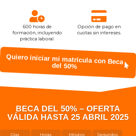
600 horas de
Opción de pago en
formación, incluyendo
cuotas sin intereses.
práctica laboral.
Quiero iniciar mi matrícula con Beca
del 50%
BECA DEL 50% – OFERTA
VÁLIDA HASTA 25 ABRIL 2025
Días
Horas
Minutos
Segundos