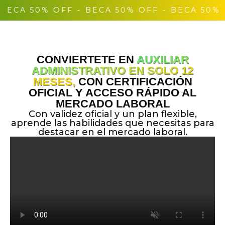
 BECA 50% OFF
- BECA 50% OFF
- BECA 50% 
CONVIERTETE EN
AUXILIAR
ADMINISTRATIVO EN SOLO 12
MESES,
CON CERTIFICACIÓN
OFICIAL Y ACCESO RÁPIDO AL
MERCADO LABORAL
Con validez oficial y un plan flexible,
aprende las habilidades que necesitas para
destacar en el mercado laboral.