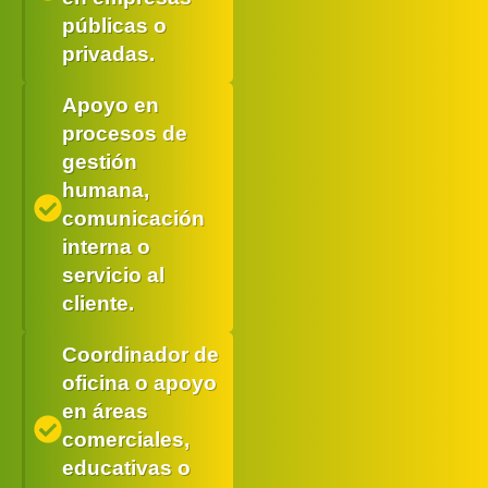
públicas o
privadas.
Apoyo en
procesos de
gestión
humana,
comunicación
interna o
servicio al
cliente.
Coordinador de
oficina o apoyo
en áreas
comerciales,
educativas o