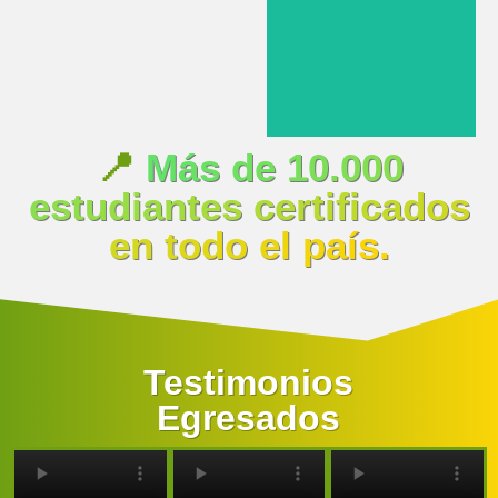
📍
Más de 10.000
estudiantes certificados
en todo el país.
Testimonios
Egresados