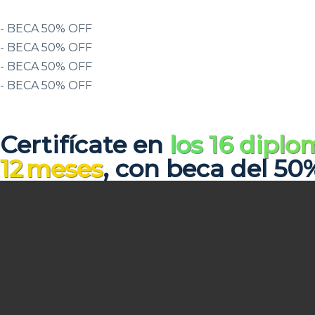
- BECA 50% OFF
- BECA 50% OFF
- BECA 50% OFF
- BECA 50% OFF
Certifícate en
los 16 dipl
12 meses
, con beca del 5