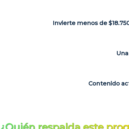
Invierte menos de $18.75
Una 
Contenido act
¿Quién respalda este pro