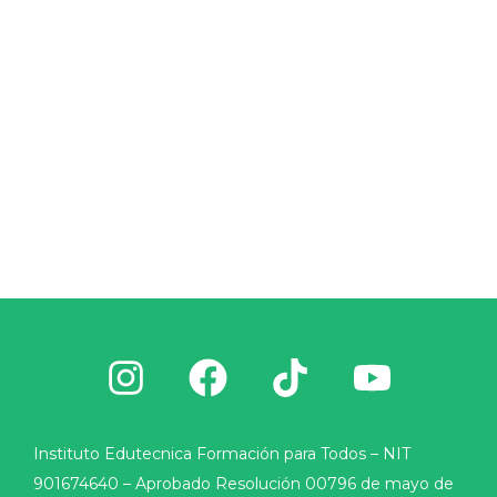
Instituto Edutecnica Formación para Todos – NIT
901674640 – Aprobado Resolución 00796 de mayo de